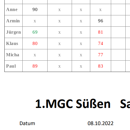
Anne
90
x
x
x
Armin
x
x
x
96
Jürgen
69
x
x
81
Klaus
80
x
x
74
Micha
x
x
x
77
Paul
89
x
x
83